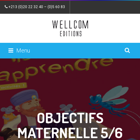
+213 (0)20 22 32 40
–
(0)5 60 83
82 87
|
wellcom.editions@gmail.com
|
contact
Menu
OBJECTIFS
MATERNELLE 5/6