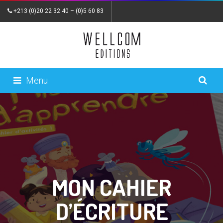
+213 (0)20 22 32 40
–
(0)5 60 83
82 87
|
wellcom.editions@gmail.com
|
contact
Menu
MON CAHIER
D’ÉCRITURE